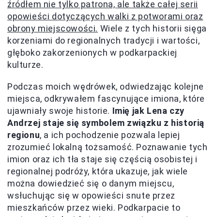
źródłem nie tylko patrona, ale także całej serii
opowieści dotyczących walki z potworami oraz
obrony miejscowości.
Wiele z tych historii sięga
korzeniami do regionalnych tradycji i wartości,
głęboko zakorzenionych w podkarpackiej
kulturze.
Podczas moich wędrówek, odwiedzając kolejne
miejsca, odkrywałem fascynujące imiona, które
ujawniały swoje historie.
Imię jak Lena czy
Andrzej staje się symbolem związku z historią
regionu
, a ich pochodzenie pozwala lepiej
zrozumieć lokalną tożsamość. Poznawanie tych
imion oraz ich tła staje się częścią osobistej i
regionalnej podróży, która ukazuje, jak wiele
można dowiedzieć się o danym miejscu,
wsłuchując się w opowieści snute przez
mieszkańców przez wieki. Podkarpacie to