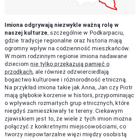
Imiona odgrywają niezwykle ważną rolę w
naszej kulturze
, szczególnie w Podkarpaciu,
gdzie tradycje regionalne oraz historia mają
ogromny wpływ na codzienność mieszkańców.
W moim rodzinnym regionie imiona nadawane
dzieciom
nie tylko przekazują pamięć o
przodkach
, ale również odzwierciedlają
bogactwo kulturowe i różnorodność etniczną.
Na przykład imiona takie jak Anna, Jan czy Piotr
mają głębokie korzenie w historii, przypominając
o wpływach rozmaitych grup etnicznych, które
niegdyś zamieszkiwały te tereny. Ciekawym
zjawiskiem jest to, że wiele z tych imion można
połączyć z konkretnymi miejscowościami, co
tworzy niepowtarzalne więzi między osobistą