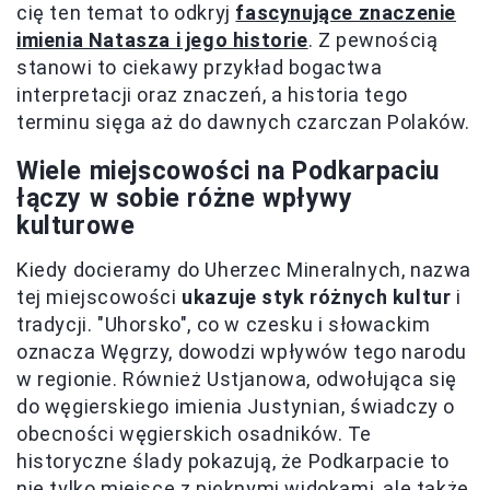
cię ten temat to odkryj
fascynujące znaczenie
imienia Natasza i jego historie
. Z pewnością
stanowi to ciekawy przykład bogactwa
interpretacji oraz znaczeń, a historia tego
terminu sięga aż do dawnych czarczan Polaków.
Wiele miejscowości na Podkarpaciu
łączy w sobie różne wpływy
kulturowe
Kiedy docieramy do Uherzec Mineralnych, nazwa
tej miejscowości
ukazuje styk różnych kultur
i
tradycji. "Uhorsko", co w czesku i słowackim
oznacza Węgrzy, dowodzi wpływów tego narodu
w regionie. Również Ustjanowa, odwołująca się
do węgierskiego imienia Justynian, świadczy o
obecności węgierskich osadników. Te
historyczne ślady pokazują, że Podkarpacie to
nie tylko miejsce z pięknymi widokami, ale także