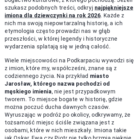
szukasz podobnych treści, odkryj
najpiękniejsze
imiona dla dziewczynki na rok 2026
. Każde z
nich ma swoją niepowtarzalną historię, a ich
etymologia często prowadzi nas w głąb
przeszłości, w której legendy i historyczne
wydarzenia splatają się w jedną całość.
Wiele miejscowości na Podkarpaciu wywodzi się
z imion, które my, współcześni, znane są z
codziennego życia. Na przykład
miasto
Jarosław, którego nazwa pochodzi od
męskiego imienia
, nie jest przypadkowym
tworem. To miejsce bogate w historię, gdzie
można poczuć ducha dawnych czasów.
Wyruszając w podróż po okolicy, odkrywamy, że
tożsamość miejsc ściśle związana jest z
osobami, które w nich mieszkały. Imiona takie
jak Oskar, Ewa czy Piotr nie tylko brzmią pięknie,