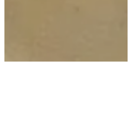
IMIONA
09.07.2026
Janina — znaczenie imion, pochodzenie
i cechy charakteru