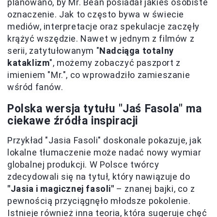
planowano, by Mr. Bean posiadał jakieś osobiste
oznaczenie. Jak to często bywa w świecie
mediów, interpretacje oraz spekulacje zaczęły
krążyć wszędzie. Nawet w jednym z filmów z
serii, zatytułowanym "
Nadciąga totalny
kataklizm
", możemy zobaczyć paszport z
imieniem "Mr.", co wprowadziło zamieszanie
wśród fanów.
Polska wersja tytułu "Jaś Fasola" ma
ciekawe źródła inspiracji
Przykład "Jasia Fasoli" doskonale pokazuje, jak
lokalne tłumaczenie może nadać nowy wymiar
globalnej produkcji. W Polsce twórcy
zdecydowali się na tytuł, który nawiązuje do
"Jasia i magicznej fasoli"
– znanej bajki, co z
pewnością przyciągnęło młodsze pokolenie.
Istnieje również inna teoria, która sugeruje chęć