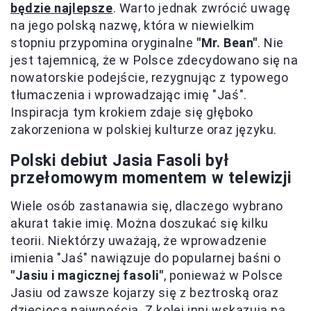
będzie najlepsze
. Warto jednak zwrócić uwagę
na jego polską nazwę, która w niewielkim
stopniu przypomina oryginalne
"Mr. Bean"
. Nie
jest tajemnicą, że w Polsce zdecydowano się na
nowatorskie podejście, rezygnując z typowego
tłumaczenia i wprowadzając imię "Jaś".
Inspiracja tym krokiem zdaje się głęboko
zakorzeniona w polskiej kulturze oraz języku.
Polski debiut Jasia Fasoli był
przełomowym momentem w telewizji
Wiele osób zastanawia się, dlaczego wybrano
akurat takie imię. Można doszukać się kilku
teorii. Niektórzy uważają, że wprowadzenie
imienia "Jaś" nawiązuje do popularnej baśni o
"Jasiu i magicznej fasoli"
, ponieważ w Polsce
Jasiu od zawsze kojarzy się z beztroską oraz
dziecięcą naiwnością. Z kolei inni wskazują na