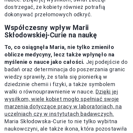
dostrzegać, że kobiety również potrafią
dokonywać przełomowych odkryć.
Współczesny wpływ Marii
Skłodowskiej-Curie na naukę
To, co osiągnęła Maria, nie tylko zmieniło
oblicze medycyny, lecz także wpłynęło na
myślenie o nauce jako całości.
Jej podejście do
badań oraz determinacja do poszerzania granic
wiedzy sprawiły, że stała się pionierką w
dziedzinie chemii i fizyki, a także symbolem
walki o równouprawnienie w nauce.
Dzięki jej
wysiłkom, wiele kobiet mogło spełniać swoje
marzenia dotyczące pracy w laboratoriach, na
uczelniach czy w instytutach badawczych.
Maria Skłodowska-Curie to nie tylko wybitna
naukowczyni, ale także ikona, która pozostawiła