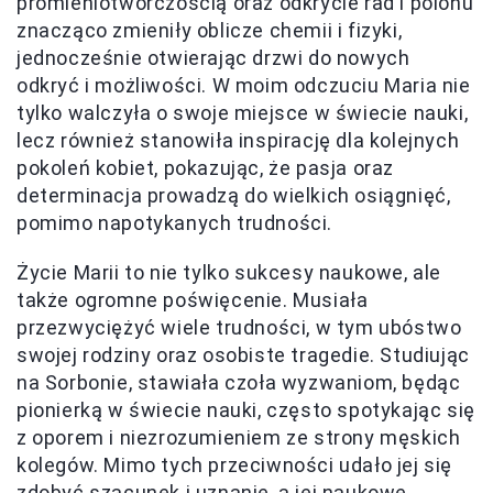
promieniotwórczością oraz odkrycie rad i polonu
znacząco zmieniły oblicze chemii i fizyki,
jednocześnie otwierając drzwi do nowych
odkryć i możliwości. W moim odczuciu Maria nie
tylko walczyła o swoje miejsce w świecie nauki,
lecz również stanowiła inspirację dla kolejnych
pokoleń kobiet, pokazując, że pasja oraz
determinacja prowadzą do wielkich osiągnięć,
pomimo napotykanych trudności.
Życie Marii to nie tylko sukcesy naukowe, ale
także ogromne poświęcenie. Musiała
przezwyciężyć wiele trudności, w tym ubóstwo
swojej rodziny oraz osobiste tragedie. Studiując
na Sorbonie, stawiała czoła wyzwaniom, będąc
pionierką w świecie nauki, często spotykając się
z oporem i niezrozumieniem ze strony męskich
kolegów. Mimo tych przeciwności udało jej się
zdobyć szacunek i uznanie, a jej naukowe