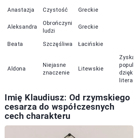
Anastazja
Czystość
Greckie
Obrończyni
Aleksandra
Greckie
ludzi
Beata
Szczęśliwa
Łacińskie
Zyskał
Niejasne
popula
Aldona
Litewskie
znaczenie
dzięki
literat
Imię Klaudiusz: Od rzymskiego
cesarza do współczesnych
cech charakteru