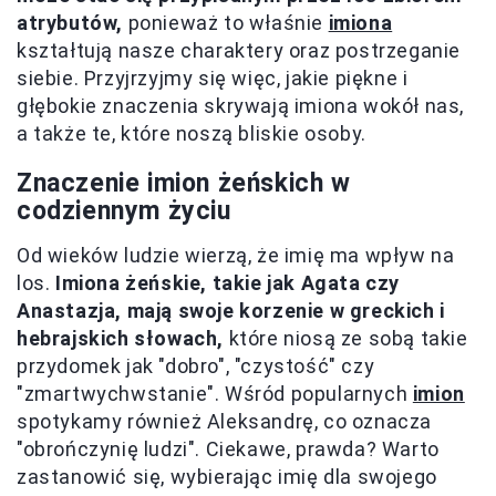
atrybutów,
ponieważ to właśnie
imiona
kształtują nasze charaktery oraz postrzeganie
siebie. Przyjrzyjmy się więc, jakie piękne i
głębokie znaczenia skrywają imiona wokół nas,
a także te, które noszą bliskie osoby.
Znaczenie imion żeńskich w
codziennym życiu
Od wieków ludzie wierzą, że imię ma wpływ na
los.
Imiona żeńskie, takie jak Agata czy
Anastazja, mają swoje korzenie w greckich i
hebrajskich słowach,
które niosą ze sobą takie
przydomek jak "dobro", "czystość" czy
"zmartwychwstanie". Wśród popularnych
imion
spotykamy również Aleksandrę, co oznacza
"obrończynię ludzi". Ciekawe, prawda? Warto
zastanowić się, wybierając imię dla swojego