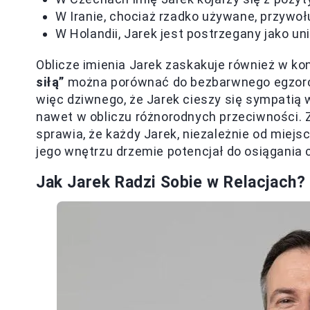
W Iranie, chociaż rzadko używane, przywoł
W Holandii, Jarek jest postrzegany jako un
Oblicze imienia Jarek zaskakuje również w ko
siłą”
można porównać do bezbarwnego egzorcy
więc dziwnego, że Jarek cieszy się sympatią
nawet w obliczu różnorodnych przeciwności. Zw
sprawia, że każdy Jarek, niezależnie od miejs
jego wnętrzu drzemie potencjał do osiągania 
Jak Jarek Radzi Sobie w Relacjach?