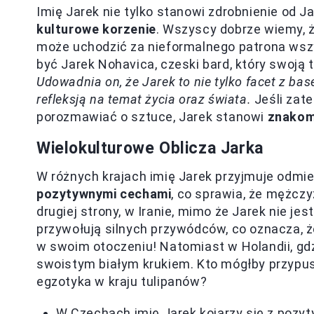
Imię Jarek nie tylko stanowi zdrobnienie od J
kulturowe korzenie
. Wszyscy dobrze wiemy, że
może uchodzić za nieformalnego patrona ws
być Jarek Nohavica, czeski bard, który swoją
Udowadnia on, że Jarek to nie tylko facet z ba
refleksją na temat życia oraz świata.
Jeśli zat
porozmawiać o sztuce, Jarek stanowi
znakom
Wielokulturowe Oblicza Jarka
W różnych krajach imię Jarek przyjmuje odmie
pozytywnymi cechami
, co sprawia, że mężcz
drugiej strony, w Iranie, mimo że Jarek nie j
przywołują silnych przywódców, co oznacza, 
w swoim otoczeniu! Natomiast w Holandii, gdzi
swoistym białym krukiem. Kto mógłby przypu
egzotyka w kraju tulipanów?
W Czechach imię Jarek kojarzy się z pozyt