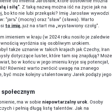
nienie od imienia Jarosław, które dosłownie można
łą i siłą”
. Z taką nazwą można iść na życie jak na
ej, bo kto nie lubi przekąski? Imię Jarosław wywodzi
: "jarъ" (mocny) oraz "sław" (sława). Warto
osi
to imię
, już na start ma „wystawiony czołg”.
m imieniem w kraju (w 2024 roku nosiło je zaledwie
pewnością wyróżnia się osobliwym urokiem.
był także uznanie w takich krajach jak Czechy, Iran
ysły dotyczące luster, które tam się znajdują? Moż
iat, bo w końcu w jego imieniu kryje się potencjał,
lić! Również warto zwrócić uwagę na znanego
e, być może kolejny utalentowany Jarek podąży jego
iu społecznym
bnienie, ma w sobie
niepowtarzalny urok
. Osoby
zych i pełnią długą listę talentów. Jak na