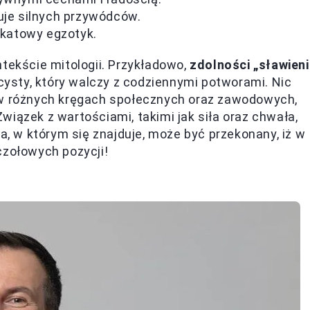
uje silnych przywódców.
ikatowy egzotyk.
ntekście mitologii. Przykładowo,
zdolności „sławien
sty, który walczy z codziennymi potworami. Nic
 w różnych kręgach społecznych oraz zawodowych,
iązek z wartościami, takimi jak siła oraz chwała,
ca, w którym się znajduje, może być przekonany, iż w
czołowych pozycji!