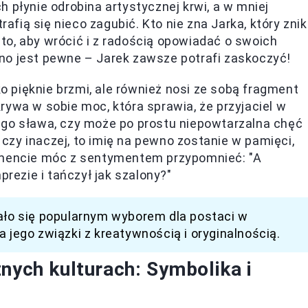
 płynie odrobina artystycznej krwi, a w mniej
ią się nieco zagubić. Kto nie zna Jarka, który zni
o, aby wrócić i z radością opowiadać o swoich
no jest pewne – Jarek zawsze potrafi zaskoczyć!
ko pięknie brzmi, ale również nosi ze sobą fragment
skrywa w sobie moc, która sprawia, że przyjaciel w
o jego sława, czy może po prostu niepowtarzalna chęć
zy inaczej, to imię na pewno zostanie w pamięci,
momencie móc z sentymentem przypomnieć: "A
prezie i tańczył jak szalony?"
ało się popularnym wyborem dla postaci w
a jego związki z kreatywnością i oryginalnością.
nych kulturach: Symbolika i