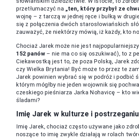
słowiańskim dziedzictwie. W istocie, to zdrob
przetłumaczyć na
„ten, który przybył ze chwa
wojnę – z tarczą w jednej ręce i bułką w drugi
się z połączenia dwóch starosłowiańskich słów
zauważyć, że niektórzy mówią, iż każdy, kto n
Chociaż Jarek może nie jest najpopularniejszy
152 panów
– nie ma co się oszukiwać), to z 
Ciekawostką jest to, że poza Polską, Jarek zdo
czy Wielka Brytania! Być może to przez te zam
Jarek powinien wybrać się w podróż i podbić św
którym mógłby nie jeden wojownik się pochwa
czeskiego pieśniarza Jarka Nohavicę – kto wi
śladami?
Imię Jarek w kulturze i postrzegan
Imię Jarek, chociaż często używane jako zdro
noszące to imię zwykle działają w rolach twórc