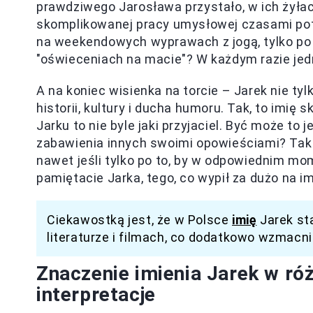
prawdziwego Jarosława przystało, w ich żyłach
skomplikowanej pracy umysłowej czasami potraf
na weekendowych wyprawach z jogą, tylko po t
"oświeceniach na macie"? W każdym razie jed
A na koniec wisienka na torcie – Jarek nie tyl
historii, kultury i ducha humoru. Tak, to imię 
Jarku to nie byle jaki przyjaciel. Być może t
zabawienia innych swoimi opowieściami? Tak c
nawet jeśli tylko po to, by w odpowiednim 
pamiętacie Jarka, tego, co wypił za dużo na im
Ciekawostką jest, że w Polsce
imię
Jarek st
literaturze i filmach, co dodatkowo wzmacni
Znaczenie imienia Jarek w róż
interpretacje