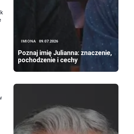
ek
e
IMIONA
09.07.2026
Poznaj imię Julianna: znaczenie,
pochodzenie i cechy
Z
w