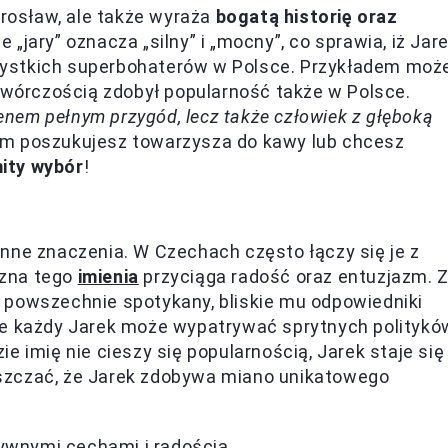
arosław, ale także wyraża
bogatą historię oraz
 „jary” oznacza „silny” i „mocny”, co sprawia, iż Jar
zystkich superbohaterów w Polsce. Przykładem moż
 twórczością zdobył popularność także w Polsce.
senem pełnym przygód, lecz także człowiek z głęboką
em poszukujesz towarzysza do kawy lub chcesz
ity wybór
!
nne znaczenia. W Czechach często łączy się je z
yzna tego
imienia
przyciąga radość oraz entuzjazm. 
est powszechnie spotykany, bliskie mu odpowiedniki
że każdy Jarek może wypatrywać sprytnych politykó
e imię nie cieszy się popularnością, Jarek staje się
szczać, że Jarek zdobywa miano unikatowego
ywnymi cechami i radością.