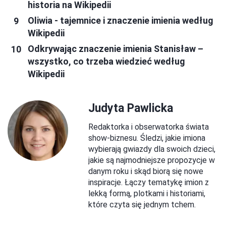
historia na Wikipedii
Oliwia - tajemnice i znaczenie imienia według
Wikipedii
Odkrywając znaczenie imienia Stanisław –
wszystko, co trzeba wiedzieć według
Wikipedii
Judyta Pawlicka
Redaktorka i obserwatorka świata
show-biznesu. Śledzi, jakie imiona
wybierają gwiazdy dla swoich dzieci,
jakie są najmodniejsze propozycje w
danym roku i skąd biorą się nowe
inspiracje. Łączy tematykę imion z
lekką formą, plotkami i historiami,
które czyta się jednym tchem.