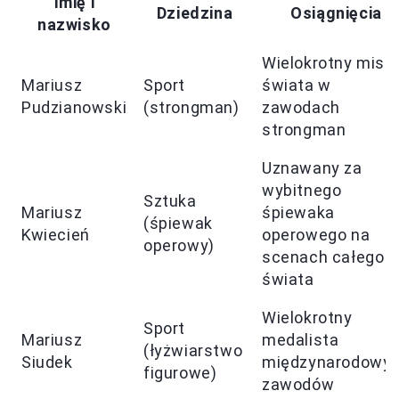
Imię i
Dziedzina
Osiągnięcia
nazwisko
Wielokrotny mistr
Mariusz
Sport
świata w
Pudzianowski
(strongman)
zawodach
strongman
Uznawany za
wybitnego
Sztuka
Mariusz
śpiewaka
(śpiewak
Kwiecień
operowego na
operowy)
scenach całego
świata
Wielokrotny
Sport
Mariusz
medalista
(łyżwiarstwo
Siudek
międzynarodowy
figurowe)
zawodów