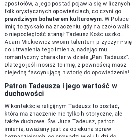
apostołów, a jego postać pojawia się w licznych
folklorystycznych opowieściach, co czyni go
prawdziwym bohaterem kulturowym
. W Polsce
imię to zyskało na znaczeniu, gdy na czoło walki
o niepodległość stanął Tadeusz Kościuszko.
Adam Mickiewicz swoim talentem przyczynił się
do utrwalenia tego imienia, nadając mu
romantyczny charakter w dziele „Pan Tadeusz”.
Dlatego jeśli nosisz to imię, z pewnością masz
niejedną fascynującą historię do opowiedzenia!
Patron Tadeusza i jego wartość w
duchowości
W kontekście religijnym Tadeusz to postać,
która ma znaczenie nie tylko historyczne, ale
także duchowe. Św. Juda Tadeusz, patron
imienia, uważany jest za opiekuna spraw
beznadziejnych, co prowadzi wielu ludzi do