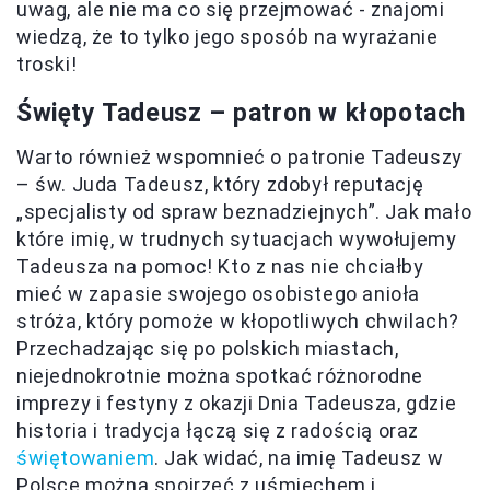
uwag, ale nie ma co się przejmować - znajomi
wiedzą, że to tylko jego sposób na wyrażanie
troski!
Święty Tadeusz – patron w kłopotach
Warto również wspomnieć o patronie Tadeuszy
– św. Juda Tadeusz, który zdobył reputację
„specjalisty od spraw beznadziejnych”. Jak mało
które imię, w trudnych sytuacjach wywołujemy
Tadeusza na pomoc! Kto z nas nie chciałby
mieć w zapasie swojego osobistego anioła
stróża, który pomoże w kłopotliwych chwilach?
Przechadzając się po polskich miastach,
niejednokrotnie można spotkać różnorodne
imprezy i festyny z okazji Dnia Tadeusza, gdzie
historia i tradycja łączą się z radością oraz
świętowaniem
. Jak widać, na imię Tadeusz w
Polsce można spojrzeć z uśmiechem i