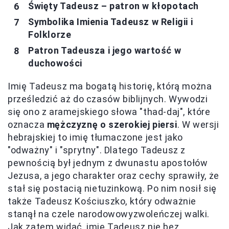
Święty Tadeusz – patron w kłopotach
Symbolika Imienia Tadeusz w Religii i
Folklorze
Patron Tadeusza i jego wartość w
duchowości
Imię Tadeusz ma bogatą historię, którą można
prześledzić aż do czasów biblijnych. Wywodzi
się ono z aramejskiego słowa "thad-daj", które
oznacza
mężczyznę o szerokiej piersi
. W wersji
hebrajskiej to imię tłumaczone jest jako
"odważny" i "sprytny". Dlatego Tadeusz z
pewnością był jednym z dwunastu apostołów
Jezusa, a jego charakter oraz cechy sprawiły, że
stał się postacią nietuzinkową. Po nim nosił się
także Tadeusz Kościuszko, który odważnie
stanął na czele narodowowyzwoleńczej walki.
Jak zatem widać, imię Tadeusz nie bez