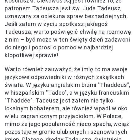
Kościuszki. Ciekawostką jest również to, że
patronem Tadeusza jest św. Juda Tadeusz,
uznawany za opiekuna spraw beznadziejnych.
Jeśli zatem w życiu spotkasz jakiegoś
Tadeusza, warto poświęcić chwilę na rozmowę
z nim – być może w ten święty dzień zadzwoni
do niego i poprosi o pomoc w najbardziej
kłopotliwej sprawie!
Warto również zauważyć, że imię to ma swoje
językowe odpowiedniki w różnych zakątkach
świata. W języku angielskim brzmi "Thaddeus",
w hiszpańskim "Tadeo", a w języku francuskim
"Thaddée". Tadeusz jest zatem nie tylko
lokalnym bohaterem, ale również wpadł w oko
wielu zagranicznym przyjaciołom. W Polsce,
mimo że jego popularność nieco spadła, wciąż
pozostaje w gronie ulubionych i szanowanych
imion. Dlatego, drodzy Tadeusze, świętujcie