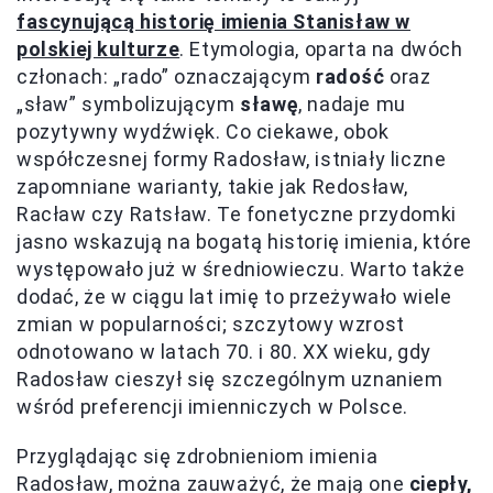
fascynującą historię imienia Stanisław w
polskiej kulturze
. Etymologia, oparta na dwóch
członach: „rado” oznaczającym
radość
oraz
„sław” symbolizującym
sławę
, nadaje mu
pozytywny wydźwięk. Co ciekawe, obok
współczesnej formy Radosław, istniały liczne
zapomniane warianty, takie jak Redosław,
Racław czy Ratsław. Te fonetyczne przydomki
jasno wskazują na bogatą historię imienia, które
występowało już w średniowieczu. Warto także
dodać, że w ciągu lat imię to przeżywało wiele
zmian w popularności; szczytowy wzrost
odnotowano w latach 70. i 80. XX wieku, gdy
Radosław cieszył się szczególnym uznaniem
wśród preferencji imienniczych w Polsce.
Przyglądając się zdrobnieniom imienia
Radosław, można zauważyć, że mają one
ciepły,