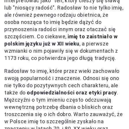
interpretować jako "ten, który cieszy się sławą"
lub "niosący radość". Radosław to nie tylko imię,
ale również pewnego rodzaju obietnica, że
osoba nosząca to imię będzie dążyć do
przynoszenia radości innym oraz otaczać się
szczęściem. Co ciekawe,
imię to zaistniało w
polskim języku już w XII wieku
, a pierwsze
wzmianki o nim pojawiły się w dokumentach z
1173 roku, co potwierdza jego długą tradycję.
Radosław to imię, które przez wieki zachowało
swoją popularność i znaczenie. Odnosi się ono
nie tylko do pozytywnych cech charakteru, ale
także do
odpowiedzialności oraz etyki pracy
.
Mężczyźni o tym imieniu często odczuwają
wewnętrzną potrzebę dbania o bliskich oraz
troszczenia się o ich dobro. Warto zauważyć, że
w Polsce imię to szczególnie zyskało na
znaczeniu w latach 70. i 80. XX wieku oraz