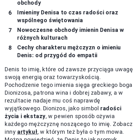
obchody
Imieniny Denisa to czas radości oraz
wspólnego świętowania
Nowoczesne obchody imienin Denisa w
różnych kulturach
Cechy charakteru mężczyzn o imieniu
Denis: od przygód do empatii
Denis to imię, które od zawsze przyciąga uwagę
swoją energią oraz towarzyskością.
Pochodzenie tego imienia sięga greckiego boga
Dionizosa, patrona wina i dobrej zabawy, a w
rezultacie nadaje mu coś naprawdę
wyjątkowego. Dionizos, jako simbol
radości
życia i ekstazy
, w pewien sposób ożywia
każdego mężczyznę noszącego to imię. Zobacz
inny
artykuł
, w którym też była o tym mowa.
Można powiedzieć, że Denis to jak promyk