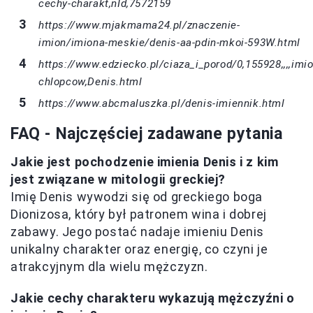
cechy-charakt,nId,7572159
https://www.mjakmama24.pl/znaczenie-
imion/imiona-meskie/denis-aa-pdin-mkoi-593W.html
https://www.edziecko.pl/ciaza_i_porod/0,155928,,,,imi
chlopcow,Denis.html
https://www.abcmaluszka.pl/denis-imiennik.html
FAQ - Najczęściej zadawane pytania
Jakie jest pochodzenie imienia Denis i z kim
jest związane w mitologii greckiej?
Imię Denis wywodzi się od greckiego boga
Dionizosa, który był patronem wina i dobrej
zabawy. Jego postać nadaje imieniu Denis
unikalny charakter oraz energię, co czyni je
atrakcyjnym dla wielu mężczyzn.
Jakie cechy charakteru wykazują mężczyźni o