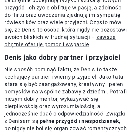
że chętnie podejmują ryzyko i szukają nowych
przygód. Ich życie obfituje w pasję, a zdolności
do flirtu oraz uwodzenia zjednują im sympatię
rówieśników oraz wiele przyjaźni. Często mówi
się, że Denis to osoba, która nigdy nie pozostawi
swoich bliskich w trudnej sytuacji –
zawsze
chętnie oferuje pomoc i wsparcie
.
Denis jako dobry partner i przyjaciel
Nie sposób pominąć faktu, że Denis to także
kochający partner i wierny przyjaciel. Jako tata
stara się być zaangażowany, kreatywny i pełen
pomysłów na wspólne zabawy z dziećmi. Potrafi
niczym dobry mentor, wykazywać się
cierpliwością oraz wyrozumiałością, a
jednocześnie dbać o odpowiedzialność. Związki
z Denisem są
pełne przygód i niespodzianek
,
bo nigdy nie boi się organizować romantycznych