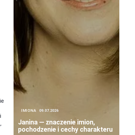
ie
a
IMIONA
09.07.2026
i
Janina — znaczenie imion,
,
pochodzenie i cechy charakteru