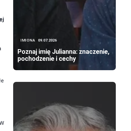
ej
IMIONA
09.07.2026
a
Poznaj imię Julianna: znaczenie,
pochodzenie i cechy
łe
 W