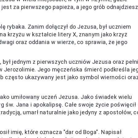
est za pierwszego papieża, a jego grób odnajdzies
rolę rybaka. Zanim dołączył do Jezusa, był uczniem
a krzyżu w kształcie litery X, znanym jako krzyż
wagi oraz oddania w wierze, co sprawia, że jego
 był jednym z pierwszych uczniów Jezusa oraz pełni
 w Jerozolimie. Jego męczeńska śmierć podkreśla je
ub często ukazywany jest jako symbol wierności ora
 jako umiłowany uczeń Jezusa. Jako świadek wielu
 św. Jana i apokalipsę. Całe swoje życie poświęcił
tradycją, umarł naturalnie jako jedyny z apostołów, c
sił imię, które oznacza "dar od Boga". Napisał