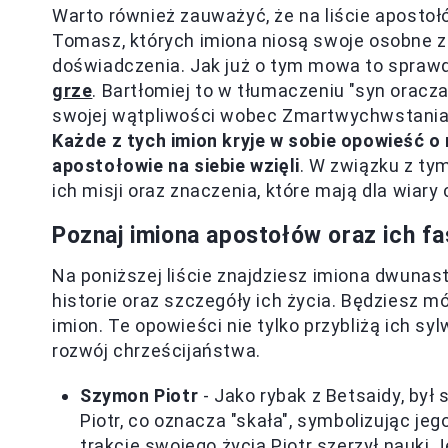
Warto również zauważyć, że na liście apostołów
Tomasz, których imiona niosą swoje osobne zn
doświadczenia. Jak już o tym mowa to spraw
grze
. Bartłomiej to w tłumaczeniu "syn oracz
swojej wątpliwości wobec Zmartwychwstania; 
Każde z tych imion kryje w sobie opowieść o 
apostołowie na siebie wzięli
. W związku z ty
ich misji oraz znaczenia, które mają dla wiary 
Poznaj imiona apostołów oraz ich fa
Na poniższej liście znajdziesz imiona dwunas
historie oraz szczegóły ich życia. Będziesz m
imion. Te opowieści nie tylko przybliżą ich sylw
rozwój chrześcijaństwa.
Szymon Piotr
- Jako rybak z Betsaidy, był
Piotr, co oznacza "skała", symbolizując j
trakcie swojego życia Piotr szerzył nauki