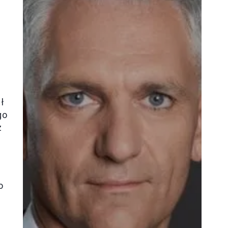
z
ł
go
z
o