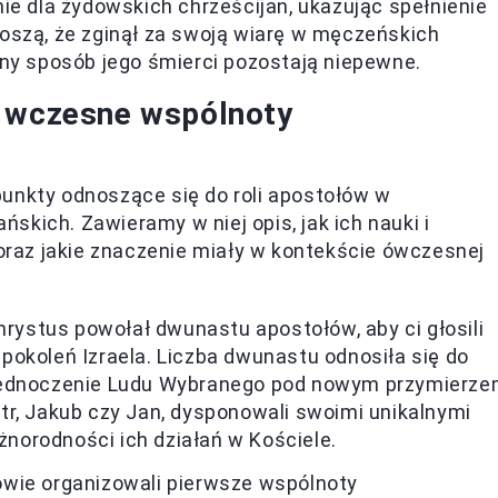
ie dla żydowskich chrześcijan, ukazując spełnienie
oszą, że zginął za swoją wiarę w męczeńskich
dny sposób jego śmierci pozostają niepewne.
i wczesne wspólnoty
punkty odnoszące się do roli apostołów w
kich. Zawieramy w niej opis, jak ich nauki i
 oraz jakie znaczenie miały w kontekście ówczesnej
rystus powołał dwunastu apostołów, aby ci głosili
okoleń Izraela. Liczba dwunastu odnosiła się do
zjednoczenie Ludu Wybranego pod nowym przymierze
tr, Jakub czy Jan, dysponowali swoimi unikalnymi
óżnorodności ich działań w Kościele.
wie organizowali pierwsze wspólnoty