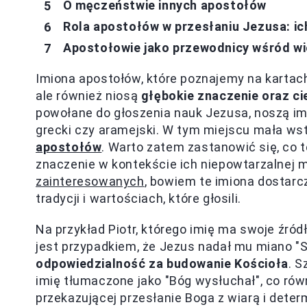
O męczeństwie innych apostołów
Rola apostołów w przesłaniu Jezusa: ich 
Apostołowie jako przewodnicy wśród w
Imiona apostołów, które poznajemy na kartach B
ale również niosą
głębokie znaczenie oraz c
powołane do głoszenia nauk Jezusa, noszą imio
grecki czy aramejski. W tym miejscu mała ws
apostołów
. Warto zatem zastanowić się, co 
znaczenie w kontekście ich niepowtarzalnej m
zainteresowanych
, bowiem te imiona dostarcza
tradycji i wartościach, które głosili.
Na przykład Piotr, którego imię ma swoje źród
jest przypadkiem, że Jezus nadał mu miano "
odpowiedzialność za budowanie Kościoła
. S
imię tłumaczone jako "Bóg wysłuchał", co równi
przekazującej przesłanie Boga z wiarą i dete