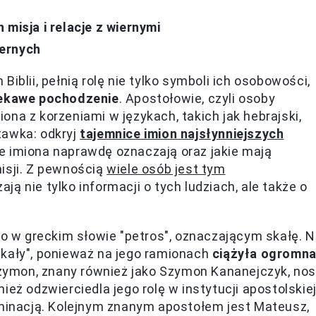
misja i relacje z wiernymi
iernych
iblii, pełnią rolę nie tylko symboli ich osobowości,
iekawe pochodzenie
. Apostołowie, czyli osoby
na z korzeniami w językach, takich jak hebrajski,
tawka: odkryj
tajemnice imion najsłynniejszych
te imiona naprawdę oznaczają oraz jakie mają
isji. Z pewnością
wiele osób jest tym
ją nie tylko informacji o tych ludziach, ale także o
ło w greckim słowie "petros", oznaczającym skałę. N
Skały", ponieważ na jego ramionach
ciążyła ogromn
zymon, znany również jako Szymon Kananejczyk, nos
eż odzwierciedla jego rolę w instytucji apostolskiej
rminacją. Kolejnym znanym apostołem jest Mateusz,