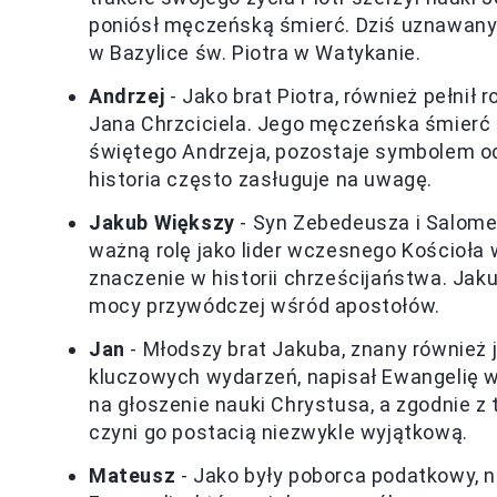
poniósł męczeńską śmierć. Dziś uznawany j
w Bazylice św. Piotra w Watykanie.
Andrzej
- Jako brat Piotra, również pełnił 
Jana Chrzciciela. Jego męczeńska śmierć n
świętego Andrzeja, pozostaje symbolem od
historia często zasługuje na uwagę.
Jakub Większy
- Syn Zebedeusza i Salome,
ważną rolę jako lider wczesnego Kościoła
znaczenie w historii chrześcijaństwa. Jak
mocy przywódczej wśród apostołów.
Jan
- Młodszy brat Jakuba, znany również
kluczowych wydarzeń, napisał Ewangelię wg
na głoszenie nauki Chrystusa, a zgodnie z 
czyni go postacią niezwykle wyjątkową.
Mateusz
- Jako były poborca podatkowy, no