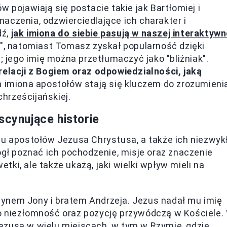
 pojawiają się postacie takie jak Bartłomiej i
aczenia, odzwierciedlające ich charakter i
dź,
jak imiona do siebie pasują w naszej interaktywn
a", natomiast Tomasz zyskał popularność dzięki
jego imię można przetłumaczyć jako "bliźniak".
relacji z Bogiem oraz odpowiedzialności, jaką
m imiona apostołów stają się kluczem do zrozumieni
chrześcijańskiej.
scynujące historie
tu apostołów Jezusa Chrystusa, a także ich niezwyk
ógł poznać ich pochodzenie, misje oraz znaczenie
etki, ale także ukażą, jaki wielki wpływ mieli na
 synem Jony i bratem Andrzeja. Jezus nadał mu imię
ego niezłomność oraz pozycję przywódczą w Kościele.
 Jezusa w wielu miejscach, w tym w Rzymie, gdzie