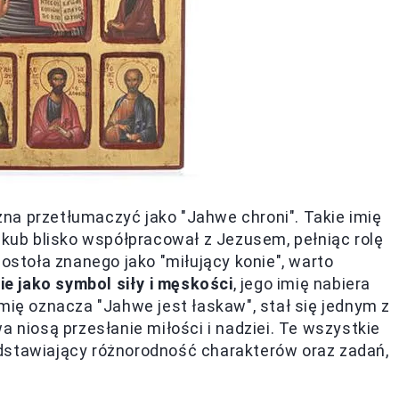
na przetłumaczyć jako "Jahwe chroni". Takie imię
akub blisko współpracował z Jezusem, pełniąc rolę
postoła znanego jako "miłujący konie", warto
e jako symbol siły i męskości
, jego imię nabiera
mię oznacza "Jahwe jest łaskaw", stał się jednym z
a niosą przesłanie miłości i nadziei. Te wszystkie
dstawiający różnorodność charakterów oraz zadań,