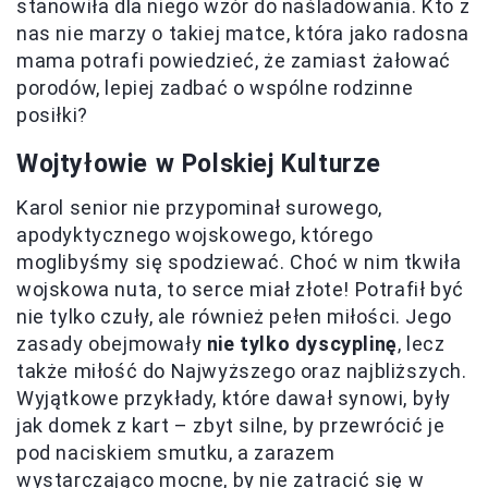
stanowiła dla niego wzór do naśladowania. Kto z
nas nie marzy o takiej matce, która jako radosna
mama potrafi powiedzieć, że zamiast żałować
porodów, lepiej zadbać o wspólne rodzinne
posiłki?
Wojtyłowie w Polskiej Kulturze
Karol senior nie przypominał surowego,
apodyktycznego wojskowego, którego
moglibyśmy się spodziewać. Choć w nim tkwiła
wojskowa nuta, to serce miał złote! Potrafił być
nie tylko czuły, ale również pełen miłości. Jego
zasady obejmowały
nie tylko dyscyplinę
, lecz
także miłość do Najwyższego oraz najbliższych.
Wyjątkowe przykłady, które dawał synowi, były
jak domek z kart – zbyt silne, by przewrócić je
pod naciskiem smutku, a zarazem
wystarczająco mocne, by nie zatracić się w