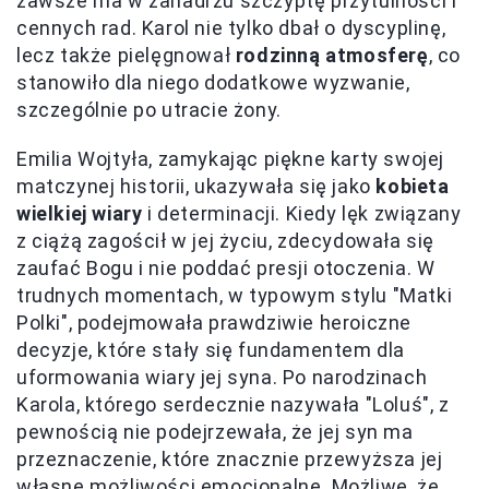
zawsze ma w zanadrzu szczyptę przytulności i
cennych rad. Karol nie tylko dbał o dyscyplinę,
lecz także pielęgnował
rodzinną atmosferę
, co
stanowiło dla niego dodatkowe wyzwanie,
szczególnie po utracie żony.
Emilia Wojtyła, zamykając piękne karty swojej
matczynej historii, ukazywała się jako
kobieta
wielkiej wiary
i determinacji. Kiedy lęk związany
z ciążą zagościł w jej życiu, zdecydowała się
zaufać Bogu i nie poddać presji otoczenia. W
trudnych momentach, w typowym stylu "Matki
Polki", podejmowała prawdziwie heroiczne
decyzje, które stały się fundamentem dla
uformowania wiary jej syna. Po narodzinach
Karola, którego serdecznie nazywała "Loluś", z
pewnością nie podejrzewała, że jej syn ma
przeznaczenie, które znacznie przewyższa jej
własne możliwości emocjonalne. Możliwe, że