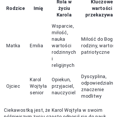
Rola w
Kluczowe
Rodzice
Imię
życiu
wartości
Karola
przekazywan
Wsparcie,
miłość,
nauka
Miłość do Boga 
Matka
Emilia
wartości
rodziny, wartośc
rodzinnych
patriotyczne
i
religijnych
Dyscyplina,
Karol
Opiekun,
odpowiedzialno
Ojciec
Wojtyła
przyjaciel,
znaczenie
senior
nauczyciel
modlitwy
Ciekawostką jest, że Karol Wojtyła w swoim
późniejszym życiu często odnosił się do nauk