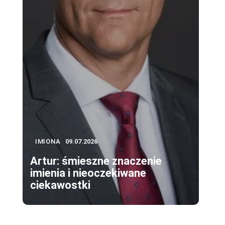
IMIONA
09.07.2026
Artur: śmieszne znaczenie
imienia i nieoczekiwane
ciekawostki