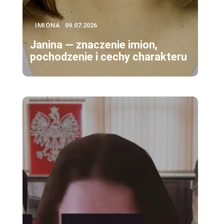
IMIONA
09.07.2026
Janina — znaczenie imion,
pochodzenie i cechy charakteru