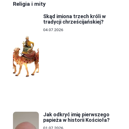
Religia i mity
Skąd imiona trzech króli w
tradycji chrześcijańskiej?
04.07.2026
Jak odkryć imię pierwszego
papieża w historii Kościoła?
01.07.2026