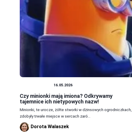
CIEKAWOSTKI
16.05.2026
Czy minionki mają imiona? Odkrywamy
tajemnice ich nietypowych nazw!
Minionki, te urocze, żółte stworki w dżinsowych ogrodniczkach,
zdobyły trwałe miejsce w sercach zaró...
Dorota Walaszek