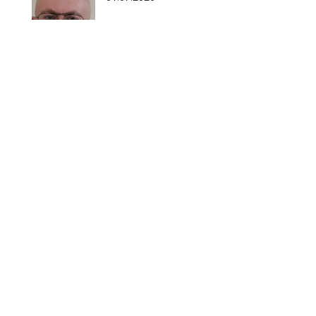
Cuda uzdrawiania w imię
Jezusa – odkryj moc wiary i
modlitwy
22.06.2026