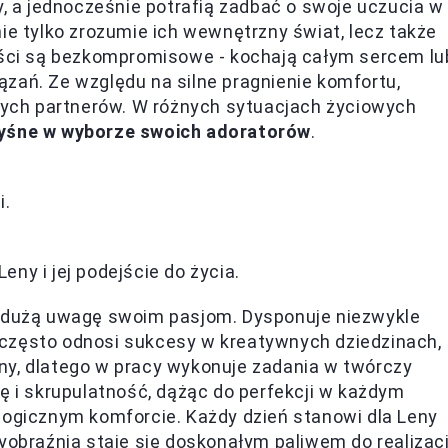
y, a jednocześnie potrafią zadbać o swoje uczucia w
ie tylko zrozumie ich wewnętrzny świat, lecz także
łości są bezkompromisowe - kochają całym sercem lu
zań. Ze względu na silne pragnienie komfortu,
lnych partnerów. W różnych sytuacjach życiowych
yśne w wyborze swoich adoratorów
.
i.
ny i jej podejście do życia.
a dużą uwagę swoim pasjom. Dysponuje niezwykle
że często odnosi sukcesy w kreatywnych dziedzinach,
tyny, dlatego w pracy wykonuje zadania w twórczy
ę i skrupulatność, dążąc do perfekcji w każdym
logicznym komforcie. Każdy dzień stanowi dla Leny
wyobraźnia staje się doskonałym paliwem do realizacj