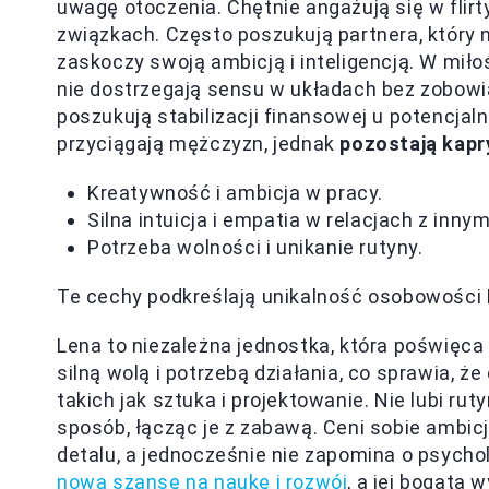
uwagę otoczenia. Chętnie angażują się w flirt
związkach. Często poszukują partnera, który n
zaskoczy swoją ambicją i inteligencją. W mi
nie dostrzegają sensu w układach bez zobowią
poszukują stabilizacji finansowej u potencja
przyciągają mężczyzn, jednak
pozostają kapr
Kreatywność i ambicja w pracy.
Silna intuicja i empatia w relacjach z innym
Potrzeba wolności i unikanie rutyny.
Te cechy podkreślają unikalność osobowości Le
Lena to niezależna jednostka, która poświęc
silną wolą i potrzebą działania, co sprawia, 
takich jak sztuka i projektowanie. Nie lubi ru
sposób, łącząc je z zabawą. Ceni sobie ambicj
detalu, a jednocześnie nie zapomina o psycho
nową szansę na naukę i rozwój
, a jej bogata 