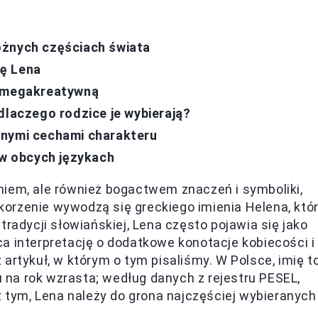
óżnych częściach świata
ię Lena
i megakreatywną
dlaczego rodzice je wybierają?
cnymi cechami charakteru
 w obcych językach
niem, ale również bogactwem znaczeń i symboliki,
o korzenie wywodzą się greckiego imienia Helena, któ
tradycji słowiańskiej, Lena często pojawia się jako
a interpretację o dodatkowe konotacje kobiecości i
 artykuł, w którym o tym pisaliśmy. W Polsce, imię t
ku na rok wzrasta; według danych z rejestru PESEL,
 tym, Lena należy do grona najczęściej wybieranych