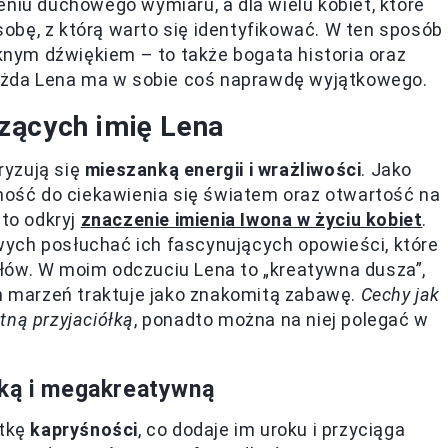
eniu duchowego wymiaru, a dla wielu kobiet, które
osobę, z którą warto się identyfikować. W ten sposób
ęknym dźwiękiem – to także bogata historia oraz
 każda Lena ma w sobie coś naprawdę wyjątkowego.
zących imię Lena
ryzują się
mieszanką energii i wrażliwości
. Jako
nność do ciekawienia się światem oraz otwartość na
 to odkryj
znaczenie imienia Iwona w życiu kobiet
.
ych posłuchać ich fascynujących opowieści, które
łów. W moim odczuciu Lena to „kreatywna dusza”,
ch marzeń traktuje jako znakomitą zabawę.
Cechy jak
etną przyjaciółką
, ponadto można na niej polegać w
ską i megakreatywną
utkę
kapryśności
, co dodaje im uroku i przyciąga