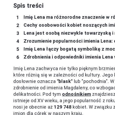
Spis treści
Imię Lena ma różnorodne znaczenie w r
Cechy osobowości kobiet noszących im
Lena jest osobą niezwykle towarzyską 
Zrozumienie popularności imienia Lena: 
Imię Lena łączy bogatą symbolikę z mo
Zdrobnienia i odpowiedniki imienia Lena
Imię Lena zachwyca nie tylko pięknym brzmie
które różnią się w zależności od kultury. Jeg
dosłownie oznacza
"blask"
lub "pochodnia". W 
zdrobnienie od imienia Magdaleny, co wzbogac
delikatności. Pod tym
odnośnikiem
znajdziesz
istnieje od XV wieku, a jego popularność z ro
nosi je obecnie aż
129 748
kobiet. W związku z
imion dla córek w naszym kraju.