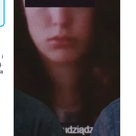
 i
ą.
na